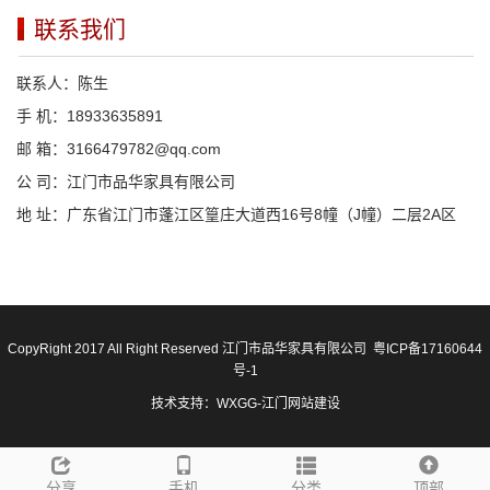
联系我们
联系人：陈生
手 机：18933635891
邮 箱：3166479782@qq.com
公 司：江门市品华家具有限公司
地 址：广东省江门市蓬江区篁庄大道西16号8幢（J幢）二层2A区
CopyRight 2017 All Right Reserved 江门市品华家具有限公司
粤ICP备17160644
号-1
技术支持：
WXGG
-
江门网站建设
分享
手机
分类
顶部