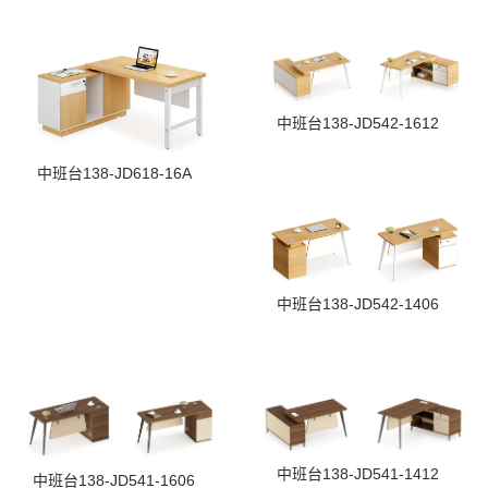
中班台138-JD542-1612
中班台138-JD618-16A
中班台138-JD542-1406
中班台138-JD541-1412
中班台138-JD541-1606