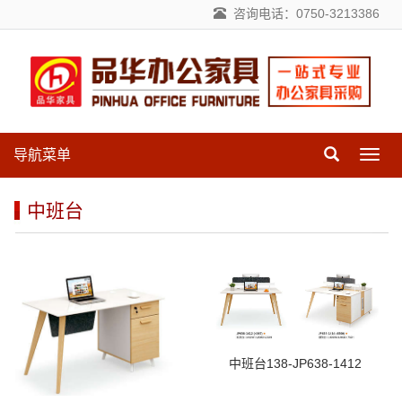
咨询电话：0750-3213386
导航菜单
导
航
菜
中班台
单
中班台138-JP638-1412